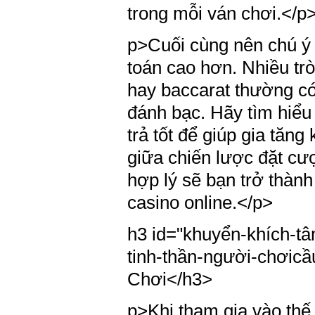
trong mỗi ván chơi.</p
p>Cuối cùng nên chú ý đ
toán cao hơn. Nhiều trò
hay baccarat thường có 
đánh bạc. Hãy tìm hiểu 
trả tốt để giúp gia tăn
giữa chiến lược đặt cượ
hợp lý sẽ bạn trở thành
casino online.</p>
h3 id="khuyển-khích-t
tinh-thần-người-chơic
Chơi</h3>
p>Khi tham gia vào thế 