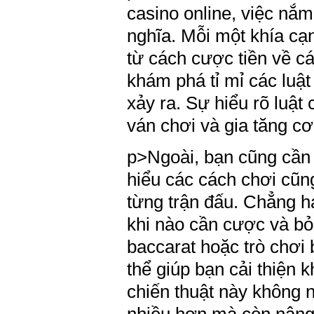
casino online, việc nắm
nghĩa. Mỗi một khía cạn
từ cách cược tiền về cá
khám phá tỉ mỉ các luật
xảy ra. Sự hiểu rõ luật
ván chơi và gia tăng cơ
p>Ngoài, bạn cũng cần 
hiểu các cách chơi cũn
từng trận đấu. Chẳng hạn
khi nào cần cược và bỏ 
baccarat hoặc trò chơi
thể giúp bạn cải thiện 
chiến thuật này không 
nhiều hơn mà còn nâng 