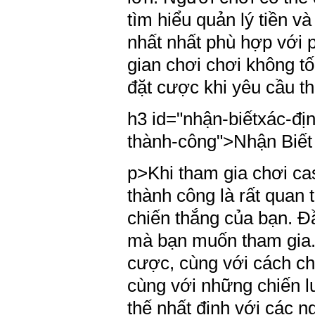
tìm hiểu quản lý tiền v
nhất nhất phù hợp với 
gian chơi chơi không t
đặt cược khi yêu cầu th
h3 id="nhận-biếtxác-đị
thành-công">Nhận Biết
p>Khi tham gia chơi cas
thành công là rất quan
chiến thắng của bạn. Đầ
mà bạn muốn tham gia. 
cược, cùng với cách chơ
cùng với những chiến l
thế nhất định với các n