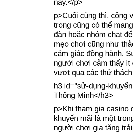
này.</p>
p>Cuối cùng thì, công 
trong cũng có thể mang 
đàn hoặc nhóm chat để 
mẹo chơi cũng như thảo 
cảm giác đồng hành. Sự
người chơi cảm thấy ít
vượt qua các thử thách
h3 id="sử-dụng-khuyế
Thông Minh</h3>
p>Khi tham gia casino o
khuyến mãi là một tron
người chơi gia tăng trả