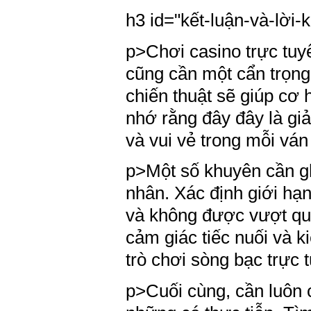
h3 id="kết-luận-và-lời
p>Chơi casino trực tuy
cũng cần một cẩn trọn
chiến thuật sẽ giúp cơ
nhớ rằng đây đây là giải 
và vui vẻ trong mỗi vá
p>Một số khuyên cần gh
nhân. Xác định giới hạ
và không được vượt qua
cảm giác tiếc nuối và k
trò chơi sòng bạc trực 
p>Cuối cùng, cần luôn 