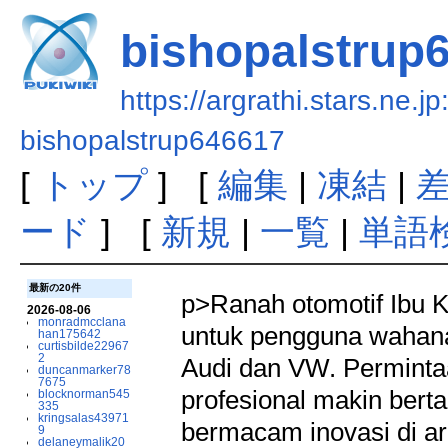
bishopalstrup
https://argrathi.stars.ne.j
bishopalstrup646617
[
トップ
] [
編集
|
凍結
|
ード
] [
新規
|
一覧
|
単語
最新の20件
p>Ranah otomotif Ibu K
2026-08-06
monradmcclana
untuk pengguna wahana
han175642
curtisbilde22967
2
Audi dan VW. Perminta
duncanmarker78
7675
profesional makin ber
blocknorman545
335
kringsalas43971
bermacam inovasi di a
9
delaneymalik20