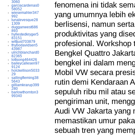
3060
fenomena ini tidak sem
garciacardenas0
58052
yang umumnya lebih ek
wiesemahler347
992
lunalevesque28
berlisensi, namun ser
1309
dugganwest686
893
produktivitas yang dis
hyllestedkryger5
83151
profesional. Workshop 
wittjust703879
thybodavidsen5
43987
Bengkel Quattro Jakart
ulrichblanchard0
82365
lottsong464426
bengkel ini dalam meng
baileycallesen97
9124
Mobil VW secara presis
holckellison5033
29
sallingfleming38
rutin demi Kendaraan 
5643
gilliamkrarup399
280
sepuluh ribu mil atau s
barlowthornton3
99340
pengiriman unit, mengg
Audi VW Jakarta yang m
memastikan umur pakai 
sebuah tren yang memp