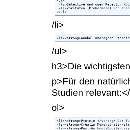
<ul>  

 <li>Selective Androgen Receptor Mod
 <li>Vorstufen (Prohormone) von anab
</ul>
/li>
<li><strong>Anabol-androgene Steroid
/ul>
h3>Die wichtigste
p>Für den natürlic
Studien relevant:<
ol>
<li><strong>Protein:</strong> Der fu
<li><strong>Creatin Monohydrat:</str
<li><strong>Post-Workout-Booster:</s