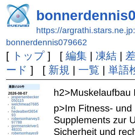
bonnerdennis
https://argrathi.stars.ne.j
bonnerdennis079662
[
トップ
] [
編集
|
凍結
|
ード
] [
新規
|
一覧
|
単語
最新の20件
h2>Muskelaufbau P
2026-08-07
jespersenbecker
050115
welchmead7685
p>Im Fitness- und 
01
hedealbert3654
93
Supplements zur Un
robersonharvey3
97788
gormsenskriver1
Sicherheit und rech
48331
robersonhayes9