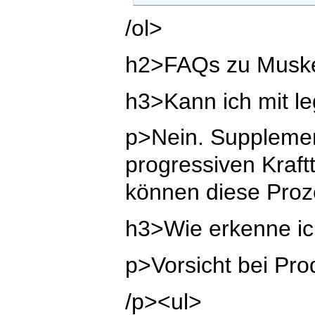
/ol>
h2>FAQs zu Muske
h3>Kann ich mit l
p>Nein. Supplemen
progressiven Kraft
können diese Proze
h3>Wie erkenne ich
p>Vorsicht bei Pro
/p><ul>