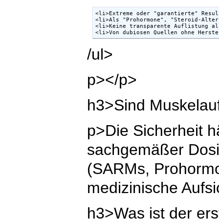
<li>Extreme oder "garantierte" Resul
<li>Als "Prohormone", "Steroid-Alter
<li>Keine transparente Auflistung al
<li>Von dubiosen Quellen ohne Herste
/ul>
p></p>
h3>Sind Muskelauf
p>Die Sicherheit h
sachgemäßer Dosie
(SARMs, Prohormon
medizinische Aufsi
h3>Was ist der er