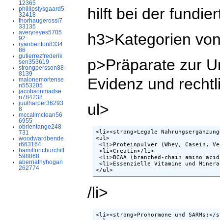
12365
hilft bei der fundi
phillipslysgaard5
32418
thorhaugerossi7
33135
averyreyes5705
h3>Kategorien vo
92
ryanbenton8334
86
gutierrezfrederik
p>Präparate zur Un
sen353619
strongpersson88
8139
Evidenz und rechtl
malonemortense
n553205
jacobsonmadse
n784238
juulharper36293
ul>
8
mccallmclean56
6955
obrientange248
<li><strong>Legale Nahrungsergänzung
731
woodwardbende
<ul>  

r663164
 <li>Proteinpulver (Whey, Casein, Ve
hamiltonchurchill
 <li>Creatin</li>  

598868
 <li>BCAA (branched-chain amino acid
abernathyhogan
 <li>Essenzielle Vitamine und Minera
262774
</ul>
/li>
<li><strong>Prohormone und SARMs:</s