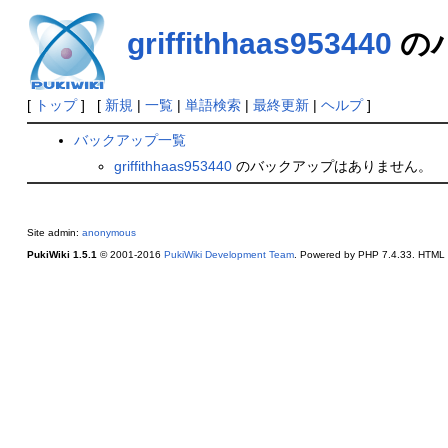
griffithhaas953440
の
[
トップ
] [
新規
|
一覧
|
単語検索
|
最終更新
|
ヘルプ
]
バックアップ一覧
griffithhaas953440
のバックアップはありません。
Site admin:
anonymous
PukiWiki 1.5.1
© 2001-2016
PukiWiki Development Team
. Powered by PHP 7.4.33. HTML c