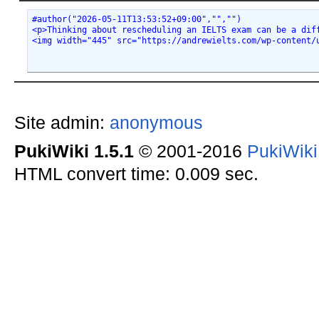
#author("2026-05-11T13:53:52+09:00","","")
<p>Thinking about rescheduling an IELTS exam can be 
<img width="445" src="https://andrewielts.com/wp-content/
Site admin:
anonymous
PukiWiki 1.5.1
© 2001-2016
PukiWik
HTML convert time: 0.009 sec.