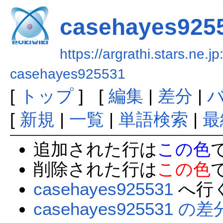
casehayes925
https://argrathi.stars.ne.j
casehayes925531
[
トップ
] [
編集
|
差分
|
[
新規
|
一覧
|
単語検索
|
最
追加された行は
この色
削除された行は
この色
casehayes925531
へ行
casehayes925531 