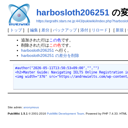
harbosloth206251
の変
https://argrathi.stars.ne.jp:443/pukiwiki/index.php?harbos
[
トップ
] [
編集
|
差分
|
バックアップ
|
添付
|
リロード
] [
新規
|
追加された行は
この色
です。
削除された行は
この色
です。
harbosloth206251
へ行く。
harbosloth206251 の差分を削除
#author("2026-05-11T13:50:53+09:00","","")
<h2>Master Guide: Navigating IELTS Online Registration 
<img width="376" src="https://andrewielts.com/wp-content
Site admin:
anonymous
PukiWiki 1.5.1
© 2001-2016
PukiWiki Development Team
. Powered by PHP 7.4.33. HTML c