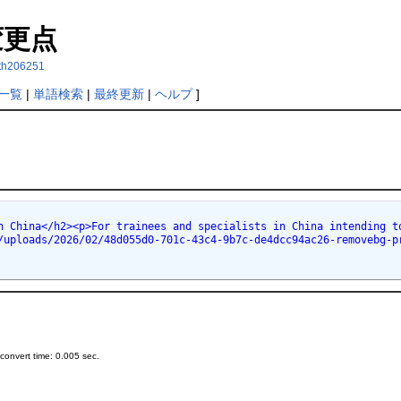
更点
loth206251
一覧
|
単語検索
|
最終更新
|
ヘルプ
]
in China</h2><p>For trainees and specialists in China intending
/uploads/2026/02/48d055d0-701c-43c4-9b7c-de4dcc94ac26-removebg-p
onvert time: 0.005 sec.