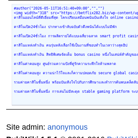
#author("2026-05-11T16:51:40+09:00","","")
<img width="318" src="https://betflix282.biz/wp-content/u
คาสิโนออนไลน์ที่ดีเยี่ยมที่สุด โลกเปรียบเสมือนพนันบันเทิงใจ online casino
คาสิโนเปิด24ชั่วโมง ปากทางเข้าลับฉบับตัวตึงพนันได้แบบไม่มีพัก
คาสิโนเปิด24ชั่วโมง การผลิตรายได้แบบเฉลี่ยวฉลาด smart profit casino การ
คาสิโนแหล่งทำเงิน คนรุ่นหลังเลือกใช้เป็นงานที่ชอบทำในเวลาว่างสุดฮิป
คาสิโนแหล่งทำเงิน สิทธิพิเศษจัดเต็ม bonus casino หนึ่งในเสน่ห์สำคัญของ คาส
คาสิโนค่าคอมสูง ศูนย์รวมความปังที่คู่รักความระทึกใจห้ามพลาด
คาสิโนค่าคอมสูง ความน่าไว้ใจและก็ความปลอดภัย secure global casino การเล
รวมค่ายคาสิโนชั้นหนึ่ง พร้อมบันเทิงใจไปกับการศึกษาและทำการค้นพบเคล็ดลับ
รวมค่ายคาสิโนชั้นหนึ่ง การเล่นไม่มีสะดุด stable gaming platform ระบบคาส
Site admin:
anonymous