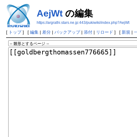
AejWt
の編集
https://argrathi.stars.ne.jp:443/pukiwiki/index.php?AejWt
[
トップ
] [
編集
|
差分
|
バックアップ
|
添付
|
リロード
] [
新規
|