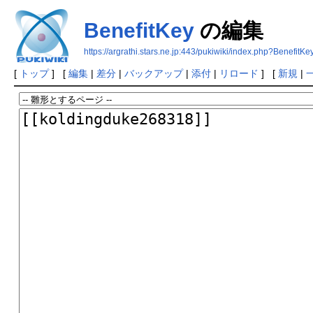
BenefitKey
の編集
https://argrathi.stars.ne.jp:443/pukiwiki/index.php?BenefitKe
[
トップ
] [
編集
|
差分
|
バックアップ
|
添付
|
リロード
] [
新規
|