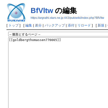
BfVltw
の編集
https://argrathi.stars.ne.jp:443/pukiwiki/index.php?BfVltw
[
トップ
] [
編集
|
差分
|
バックアップ
|
添付
|
リロード
] [
新規
|