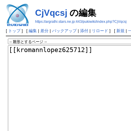
CjVqcsj
の編集
https://argrathi.stars.ne.jp:443/pukiwiki/index.php?CjVqcsj
[
トップ
] [
編集
|
差分
|
バックアップ
|
添付
|
リロード
] [
新規
|