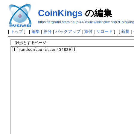
CoinKings
の編集
https://argrathi.stars.ne.jp:443/pukiwiki/index.php?CoinKin
[
トップ
] [
編集
|
差分
|
バックアップ
|
添付
|
リロード
] [
新規
|