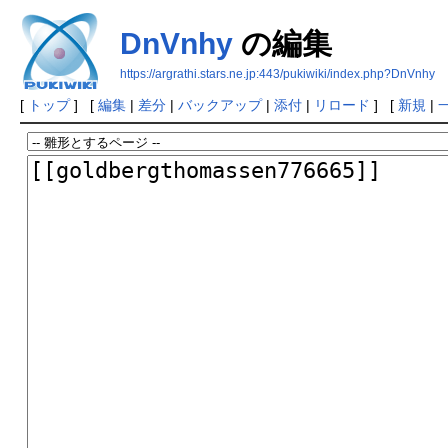
DnVnhy
の編集
https://argrathi.stars.ne.jp:443/pukiwiki/index.php?DnVnhy
[
トップ
] [
編集
|
差分
|
バックアップ
|
添付
|
リロード
] [
新規
|