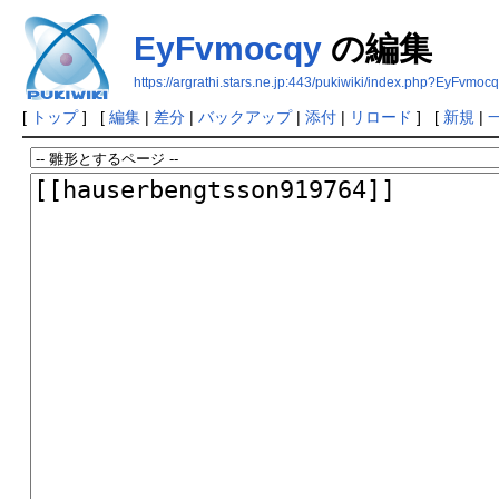
EyFvmocqy
の編集
https://argrathi.stars.ne.jp:443/pukiwiki/index.php?EyFvmoc
[
トップ
] [
編集
|
差分
|
バックアップ
|
添付
|
リロード
] [
新規
|