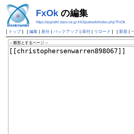
FxOk
の編集
https://argrathi.stars.ne.jp:443/pukiwiki/index.php?FxOk
[
トップ
] [
編集
|
差分
|
バックアップ
|
添付
|
リロード
] [
新規
|