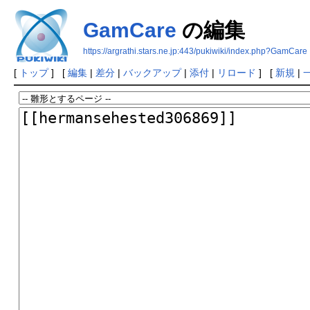
GamCare
の編集
https://argrathi.stars.ne.jp:443/pukiwiki/index.php?GamCare
[
トップ
] [
編集
|
差分
|
バックアップ
|
添付
|
リロード
] [
新規
|