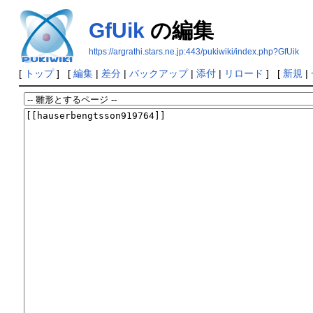
GfUik
の編集
https://argrathi.stars.ne.jp:443/pukiwiki/index.php?GfUik
[
トップ
] [
編集
|
差分
|
バックアップ
|
添付
|
リロード
] [
新規
|