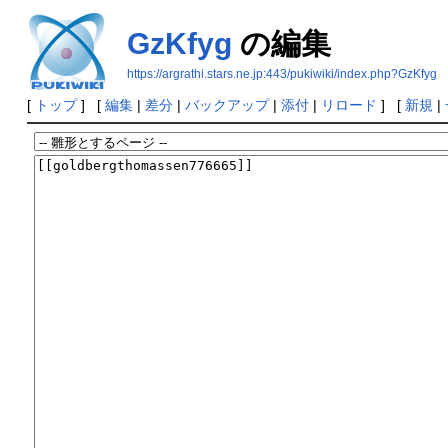
GzKfyg
の編集
https://argrathi.stars.ne.jp:443/pukiwiki/index.php?GzKfyg
[
トップ
] [
編集
|
差分
|
バックアップ
|
添付
|
リロード
] [
新規
|