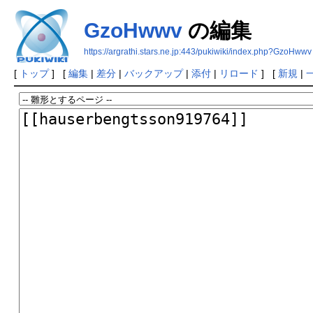
GzoHwwv
の編集
https://argrathi.stars.ne.jp:443/pukiwiki/index.php?GzoHwwv
[
トップ
] [
編集
|
差分
|
バックアップ
|
添付
|
リロード
] [
新規
|