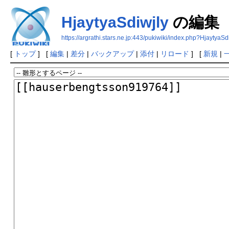
HjaytyaSdiwjly
の編集
https://argrathi.stars.ne.jp:443/pukiwiki/index.php?HjaytyaSd
[
トップ
] [
編集
|
差分
|
バックアップ
|
添付
|
リロード
] [
新規
|