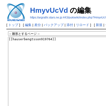
HmyvUcVd
の編集
https://argrathi.stars.ne.jp:443/pukiwiki/index.php?HmyvUc
[
トップ
] [
編集
|
差分
|
バックアップ
|
添付
|
リロード
] [
新規
|