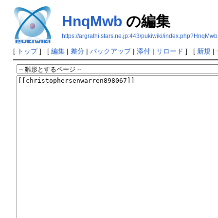
HnqMwb
の編集
https://argrathi.stars.ne.jp:443/pukiwiki/index.php?HnqMwb
[
トップ
] [
編集
|
差分
|
バックアップ
|
添付
|
リロード
] [
新規
|