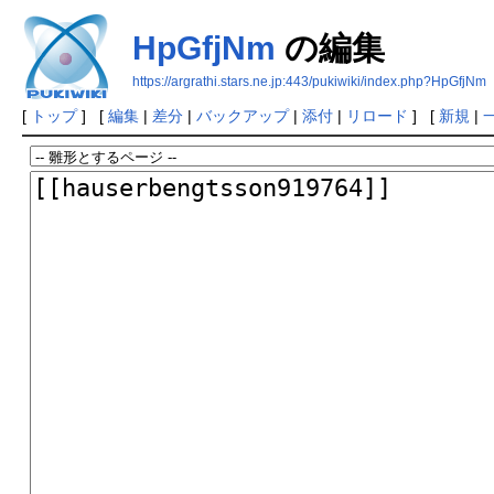
HpGfjNm
の編集
https://argrathi.stars.ne.jp:443/pukiwiki/index.php?HpGfjNm
[
トップ
] [
編集
|
差分
|
バックアップ
|
添付
|
リロード
] [
新規
|