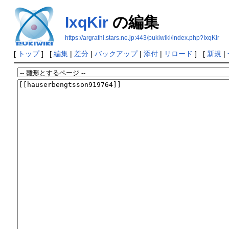
IxqKir
の編集
https://argrathi.stars.ne.jp:443/pukiwiki/index.php?IxqKir
[
トップ
] [
編集
|
差分
|
バックアップ
|
添付
|
リロード
] [
新規
|