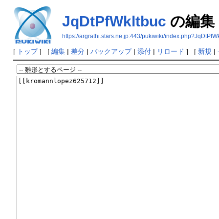
JqDtPfWkltbuc
の編集
https://argrathi.stars.ne.jp:443/pukiwiki/index.php?JqDtPfW
[
トップ
] [
編集
|
差分
|
バックアップ
|
添付
|
リロード
] [
新規
|