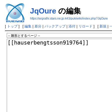
JqOure
の編集
https://argrathi.stars.ne.jp:443/pukiwiki/index.php?JqOure
[
トップ
] [
編集
|
差分
|
バックアップ
|
添付
|
リロード
] [
新規
|