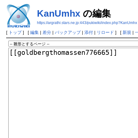
KanUmhx
の編集
https://argrathi.stars.ne.jp:443/pukiwiki/index.php?KanUmhx
[
トップ
] [
編集
|
差分
|
バックアップ
|
添付
|
リロード
] [
新規
|