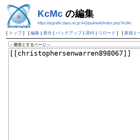
KcMc
の編集
https://argrathi.stars.ne.jp:443/pukiwiki/index.php?KcMc
[
トップ
] [
編集
|
差分
|
バックアップ
|
添付
|
リロード
] [
新規
|