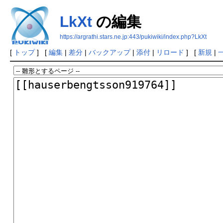
LkXt
の編集
https://argrathi.stars.ne.jp:443/pukiwiki/index.php?LkXt
[
トップ
] [
編集
|
差分
|
バックアップ
|
添付
|
リロード
] [
新規
|