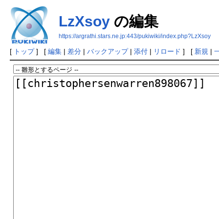
LzXsoy
の編集
https://argrathi.stars.ne.jp:443/pukiwiki/index.php?LzXsoy
[
トップ
] [
編集
|
差分
|
バックアップ
|
添付
|
リロード
] [
新規
|