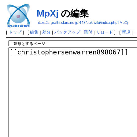
MpXj
の編集
https://argrathi.stars.ne.jp:443/pukiwiki/index.php?MpXj
[
トップ
] [
編集
|
差分
|
バックアップ
|
添付
|
リロード
] [
新規
|