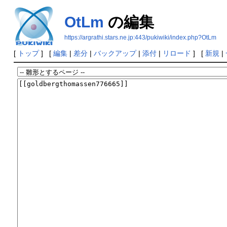
OtLm
の編集
https://argrathi.stars.ne.jp:443/pukiwiki/index.php?OtLm
[
トップ
] [
編集
|
差分
|
バックアップ
|
添付
|
リロード
] [
新規
|