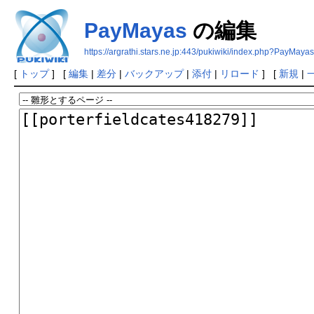
PayMayas
の編集
https://argrathi.stars.ne.jp:443/pukiwiki/index.php?PayMayas
[
トップ
] [
編集
|
差分
|
バックアップ
|
添付
|
リロード
] [
新規
|