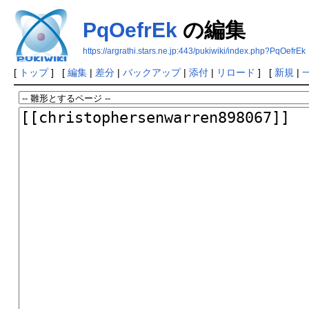
PqOefrEk
の編集
https://argrathi.stars.ne.jp:443/pukiwiki/index.php?PqOefrEk
[
トップ
] [
編集
|
差分
|
バックアップ
|
添付
|
リロード
] [
新規
|