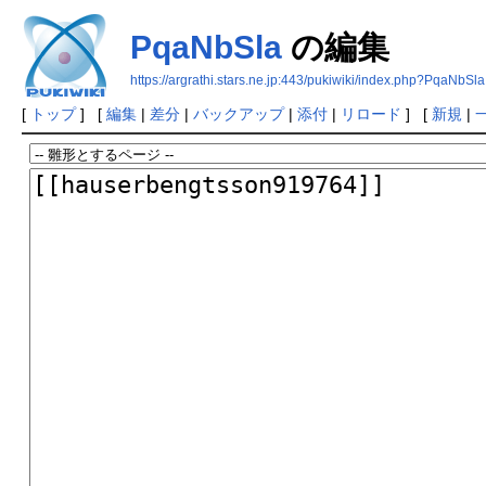
PqaNbSla
の編集
https://argrathi.stars.ne.jp:443/pukiwiki/index.php?PqaNbSla
[
トップ
] [
編集
|
差分
|
バックアップ
|
添付
|
リロード
] [
新規
|