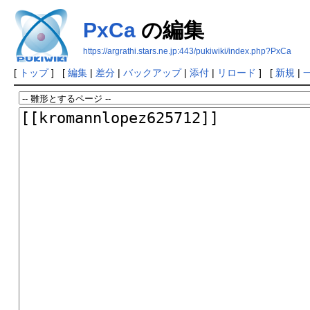
PxCa
の編集
https://argrathi.stars.ne.jp:443/pukiwiki/index.php?PxCa
[
トップ
] [
編集
|
差分
|
バックアップ
|
添付
|
リロード
] [
新規
|