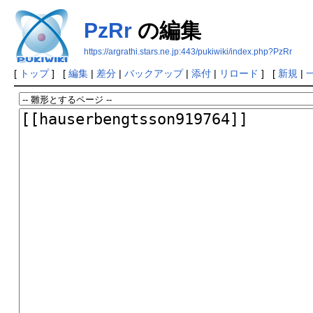
PzRr
の編集
https://argrathi.stars.ne.jp:443/pukiwiki/index.php?PzRr
[
トップ
] [
編集
|
差分
|
バックアップ
|
添付
|
リロード
] [
新規
|