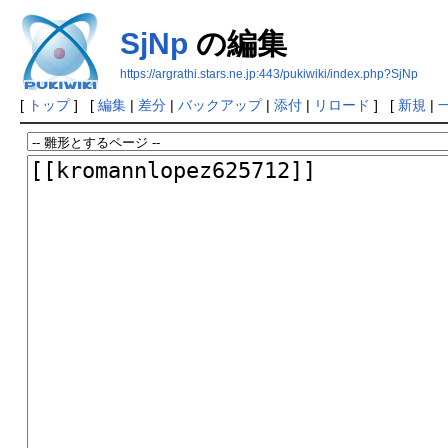
SjNp
の編集
https://argrathi.stars.ne.jp:443/pukiwiki/index.php?SjNp
[
トップ
] [
編集
|
差分
|
バックアップ
|
添付
|
リロード
] [
新規
|