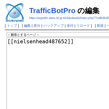
TrafficBotPro
の編集
https://argrathi.stars.ne.jp:443/pukiwiki/index.php?TrafficBot
[
トップ
] [
編集
|
差分
|
バックアップ
|
添付
|
リロード
] [
新規
|