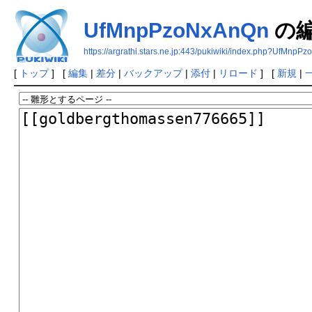
UfMnpPzoNxAnQn
の
https://argrathi.stars.ne.jp:443/pukiwiki/index.php?UfMnp
[
トップ
] [
編集
|
差分
|
バックアップ
|
添付
|
リロード
] [
新規
|