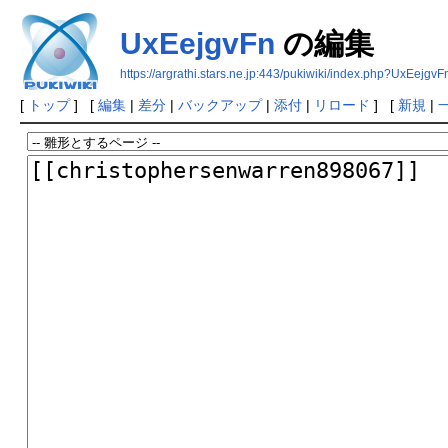
UxEejgvFn
の編集
https://argrathi.stars.ne.jp:443/pukiwiki/index.php?UxEejgvF
[
トップ
] [
編集
|
差分
|
バックアップ
|
添付
|
リロード
] [
新規
|