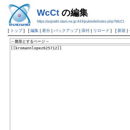
WcCt
の編集
https://argrathi.stars.ne.jp:443/pukiwiki/index.php?WcCt
[
トップ
] [
編集
|
差分
|
バックアップ
|
添付
|
リロード
] [
新規
|