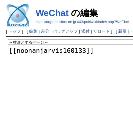
WeChat
の編集
https://argrathi.stars.ne.jp:443/pukiwiki/index.php?WeChat
[
トップ
] [
編集
|
差分
|
バックアップ
|
添付
|
リロード
] [
新規
|