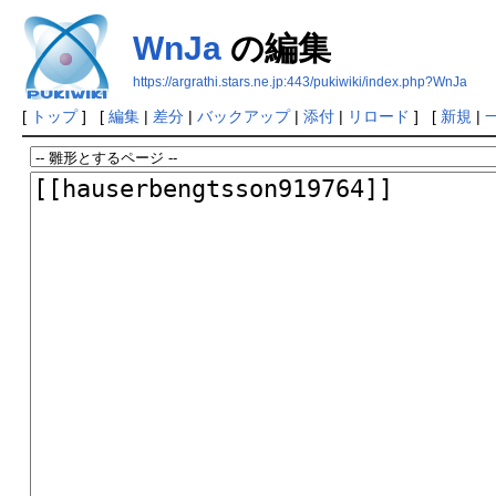
WnJa
の編集
https://argrathi.stars.ne.jp:443/pukiwiki/index.php?WnJa
[
トップ
] [
編集
|
差分
|
バックアップ
|
添付
|
リロード
] [
新規
|