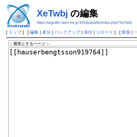
XeTwbj
の編集
https://argrathi.stars.ne.jp:443/pukiwiki/index.php?XeTwbj
[
トップ
] [
編集
|
差分
|
バックアップ
|
添付
|
リロード
] [
新規
|