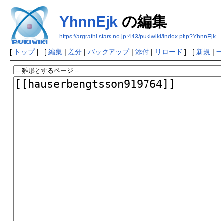
YhnnEjk
の編集
https://argrathi.stars.ne.jp:443/pukiwiki/index.php?YhnnEjk
[
トップ
] [
編集
|
差分
|
バックアップ
|
添付
|
リロード
] [
新規
|