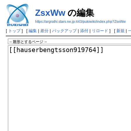
ZsxWw
の編集
https://argrathi.stars.ne.jp:443/pukiwiki/index.php?ZsxWw
[
トップ
] [
編集
|
差分
|
バックアップ
|
添付
|
リロード
] [
新規
|