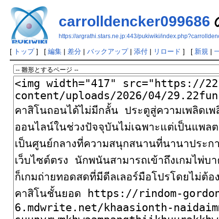
carrolldencker099686
https://argrathi.stars.ne.jp:443/pukiwiki/index.php?carrolld
[
トップ
] [
編集
|
差分
|
バックアップ
|
添付
|
リロード
] [
新規
|