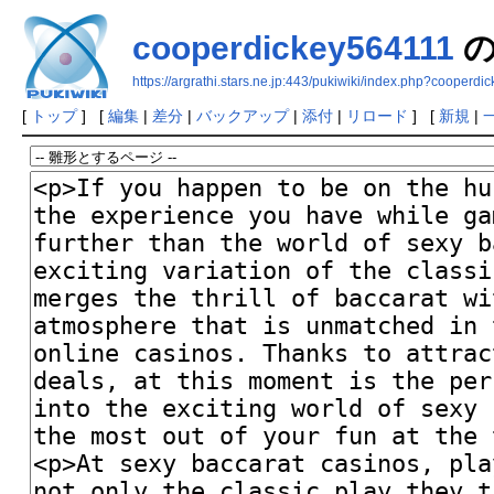
cooperdickey564111
の
https://argrathi.stars.ne.jp:443/pukiwiki/index.php?cooperd
[
トップ
] [
編集
|
差分
|
バックアップ
|
添付
|
リロード
] [
新規
|