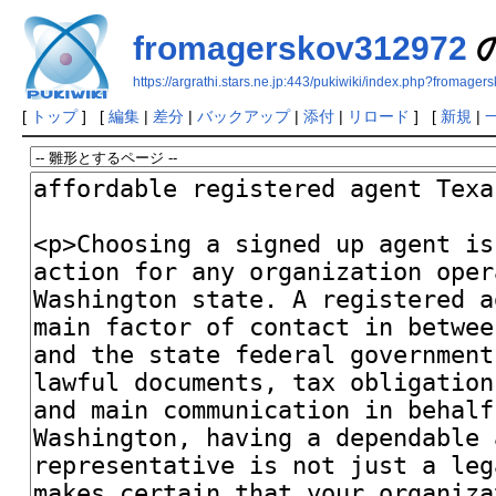
fromagerskov312972
https://argrathi.stars.ne.jp:443/pukiwiki/index.php?fromage
[
トップ
] [
編集
|
差分
|
バックアップ
|
添付
|
リロード
] [
新規
|